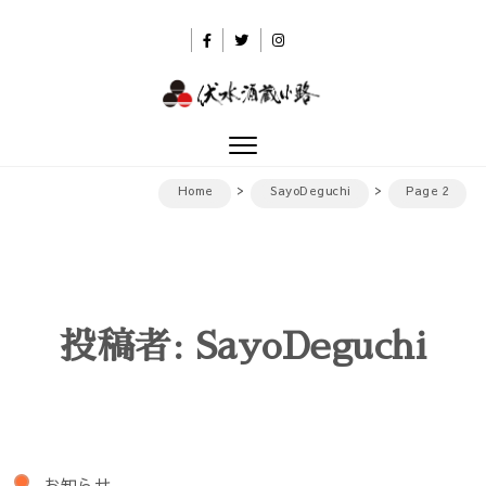
Skip to content
伏水酒蔵小路
Toggle
navigation
Home
SayoDeguchi
Page 2
投稿者:
SayoDeguchi
お知らせ