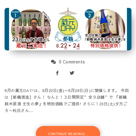
0 Comments
8月の蔵元DAY!は、8月22日(金)〜8月24日(日)に開催します。 今回
は【都鶴酒造】さん！ なんと！３日間限定”全９店舗”で 『都鶴
純米原酒 壬生の夢』を特別価格でご提供! さらに！23日(土)夕方ご
ろ〜杜氏さん…
CONTINUE READING...