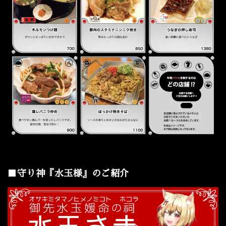
■守り神『水玉様』のご紹介