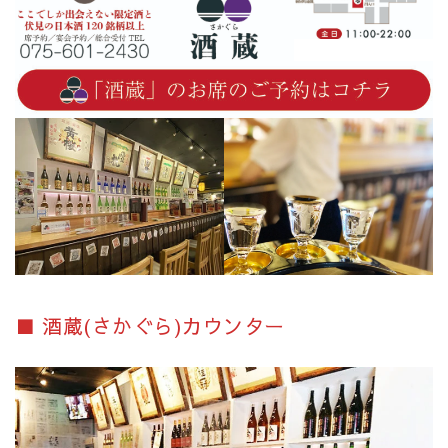
■ 酒蔵(さかぐら)カウンター