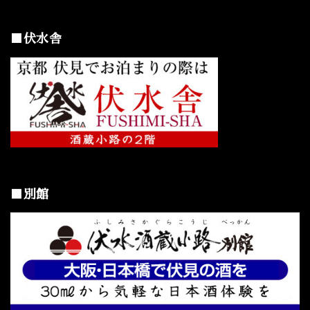
■伏水舎
■別館