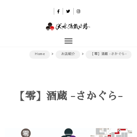
Skip to content
伏水酒蔵小路
Toggle
navigation
Home
お店紹介
【零】酒蔵 -さかぐら-
【零】酒蔵 -さかぐら-