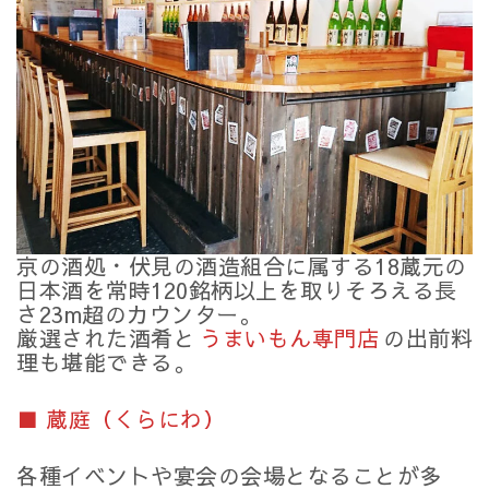
京の酒処・伏見の酒造組合に属する18蔵元の
日本酒を常時120銘柄以上を取りそろえる長
さ23m超のカウンター。
厳選された酒肴と
うまいもん専門店
の出前料
理も堪能できる。
■ 蔵庭（くらにわ）
各種イベントや宴会の会場となることが多