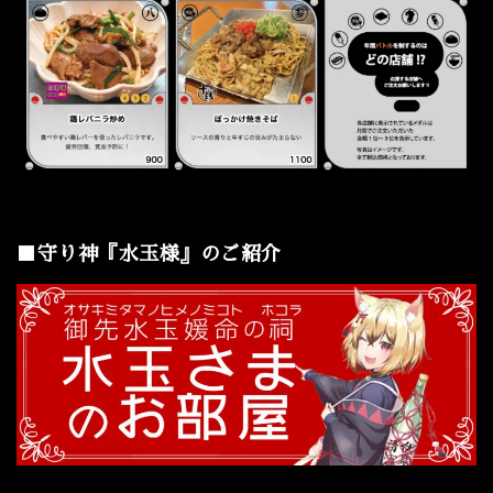
■守り神『水玉様』のご紹介