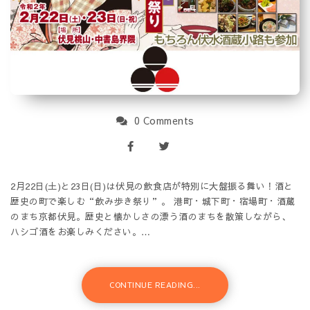
0 Comments
2月22日(土)と23日(日)は伏見の飲食店が特別に大盤振る舞い！酒と
歴史の町で楽しむ“飲み歩き祭り”。 港町・城下町・宿場町・酒蔵
のまち京都伏見。歴史と懐かしさの漂う酒のまちを散策しながら、
ハシゴ酒をお楽しみください。…
CONTINUE READING...