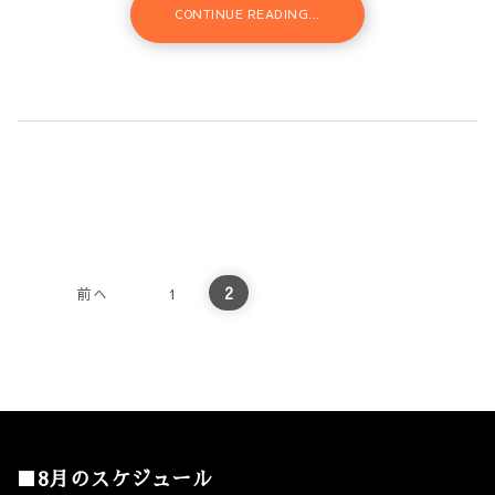
CONTINUE READING...
投稿のページ送り
2
前へ
1
■8月のスケジュール