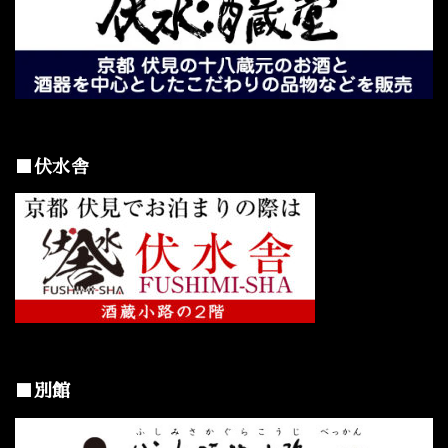
■伏水舎
■別館