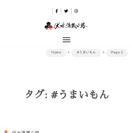
Skip to content
伏水酒蔵小路
Toggle
navigation
Home
#うまいもん
Page 2
タグ:
#うまいもん
伏水酒蔵小路