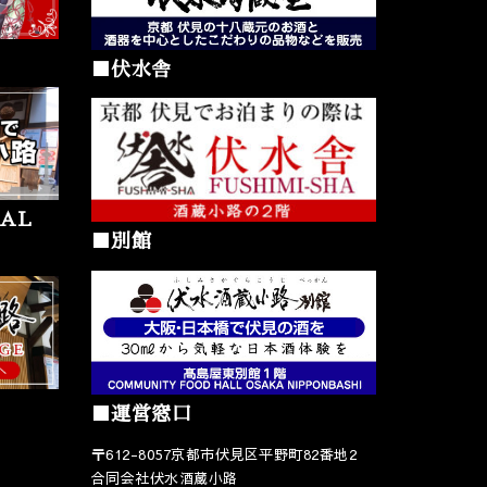
■伏水舎
AL
■別館
■運営窓口
〒612-8057京都市伏見区平野町82番地2
合同会社伏水酒蔵小路