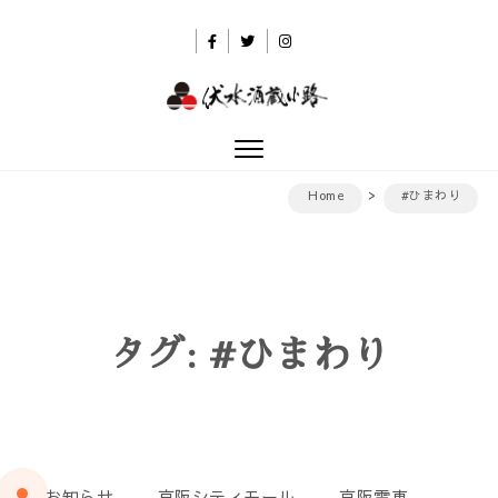
Skip to content
伏水酒蔵小路
Toggle
navigation
Home
#ひまわり
タグ:
#ひまわり
お知らせ
京阪シティモール
京阪電車