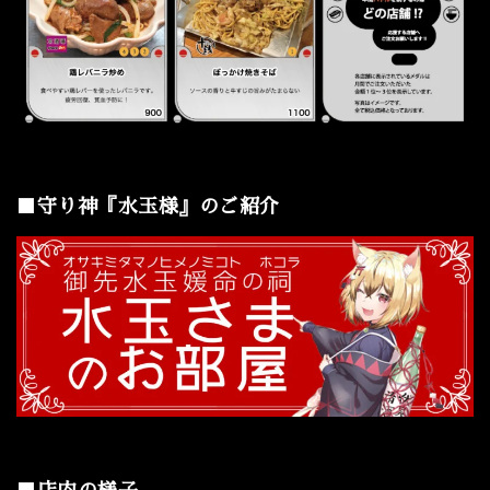
■守り神『水玉様』のご紹介