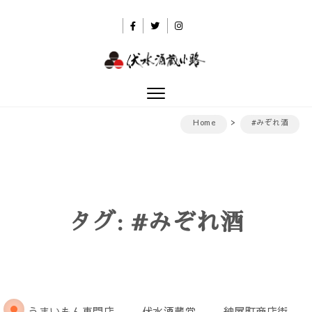
Skip to content
伏水酒蔵小路
Toggle
navigation
Home
#みぞれ酒
タグ:
#みぞれ酒
うまいもん専門店
伏水酒蔵堂
納屋町商店街