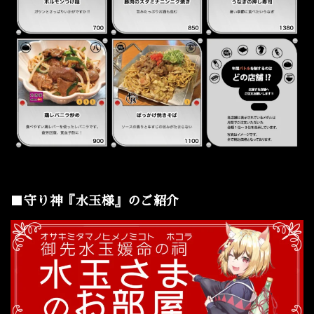
■守り神『水玉様』のご紹介