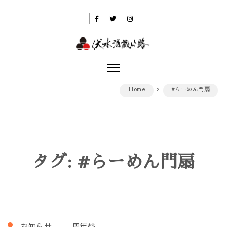
Skip to content
伏水酒蔵小路
Toggle
navigation
Home
#らーめん門扇
タグ:
#らーめん門扇
お知らせ
周年祭