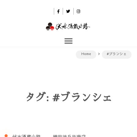
Skip to content
伏水酒蔵小路
Toggle
navigation
Home
#ブランシェ
タグ:
#ブランシェ
伏水酒蔵小路
増田德兵衞商店