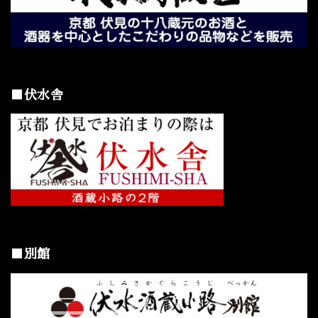
■伏水舎
■別館