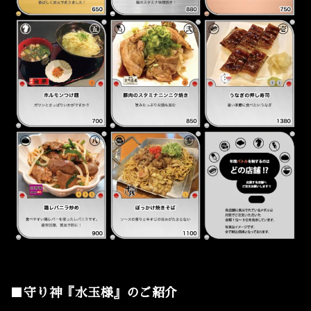
■守り神『水玉様』のご紹介