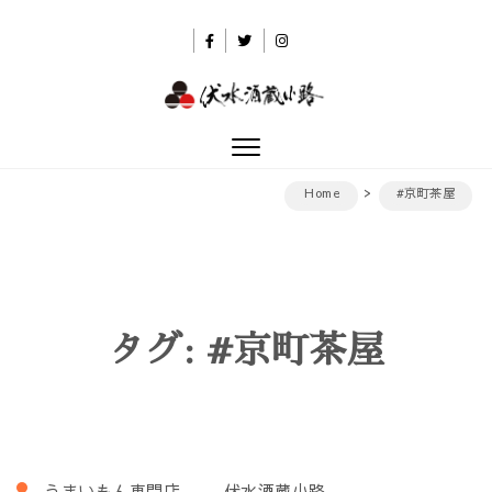
Skip to content
伏水酒蔵小路
Toggle
navigation
Home
#京町茶屋
タグ:
#京町茶屋
うまいもん専門店
伏水酒蔵小路