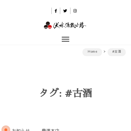
Skip to content
伏水酒蔵小路
Toggle
navigation
Home
#古酒
タグ:
#古酒
お知らせ
豊澤本店