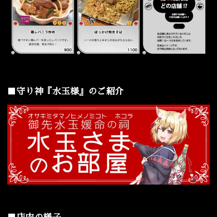
■守り神『水玉様』のご紹介