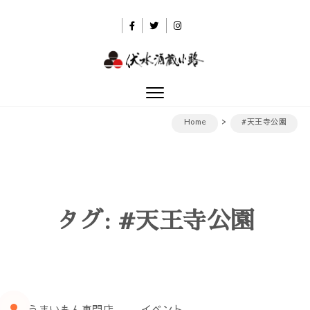
Skip to content
伏水酒蔵小路
Toggle
navigation
Home
#天王寺公園
タグ:
#天王寺公園
うまいもん専門店
イベント