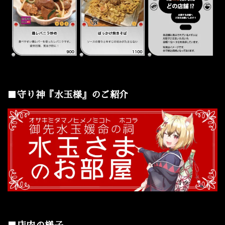
■守り神『水玉様』のご紹介