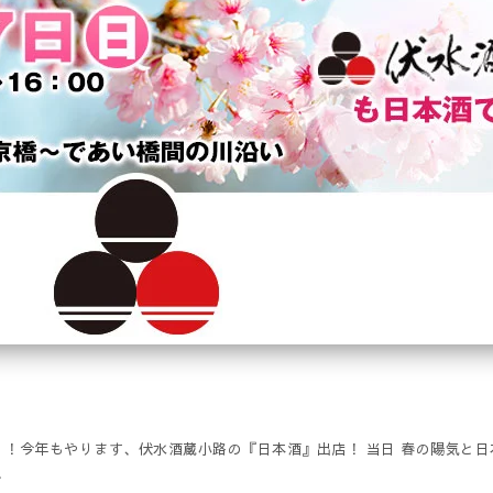
』！今年もやります、伏水酒蔵小路の『日本酒』出店！ 当日 春の陽気と
…