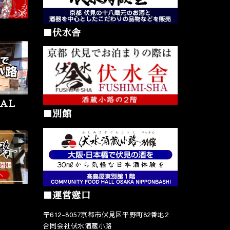
■伏水舎
AL
■別館
■運営窓口
〒612-8057京都市伏見区平野町82番地2
合同会社伏水酒蔵小路