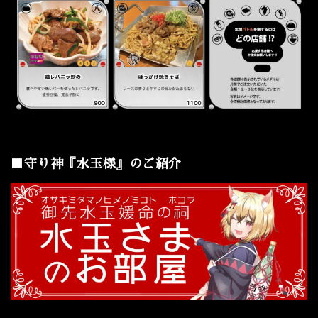
■守り神『水玉様』のご紹介