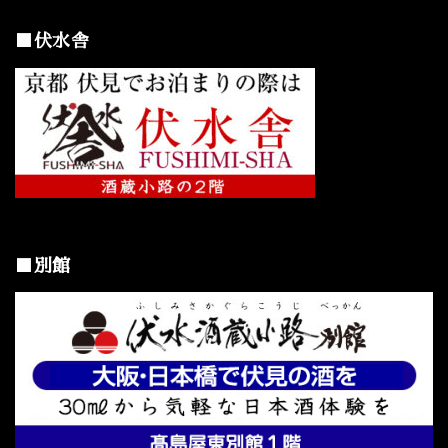
■伏水舎
■別館