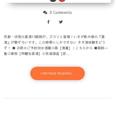
0 Comments
京都・伏見の夏酒15銘柄が、ズラリと登場！いまが飲み頃の『夏
酒』が勢ぞろいです。この時季にしかできない きき酒体験をどう
ぞ！ ■ お席のご予約伏水酒蔵小路【酒蔵】：こちらから ■銘柄一
覧◇黄桜【吟醸生原酒】◇京姫酒造【匠…
CONTINUE READING...