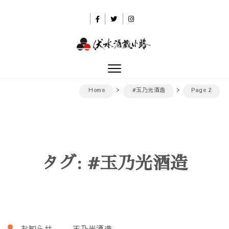
Skip to content
伏水酒蔵小路
Toggle
navigation
Home
#玉乃光酒造
Page 2
タグ:
#玉乃光酒造
お知らせ
玉乃光酒造