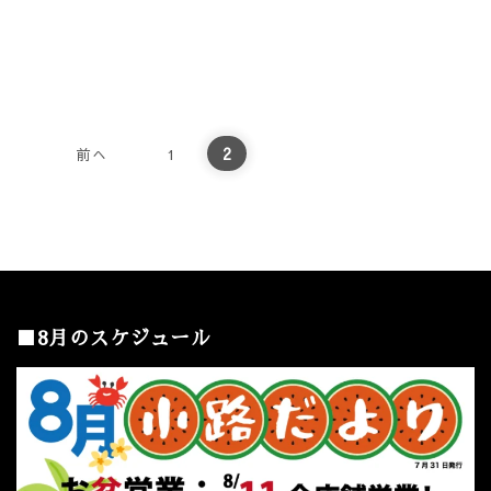
投稿のページ送り
2
前へ
1
■8月のスケジュール