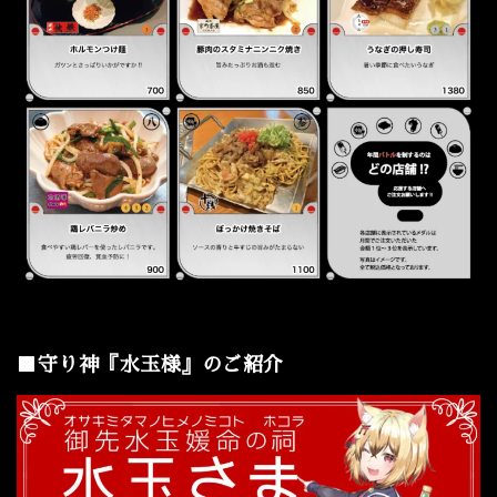
■守り神『水玉様』のご紹介