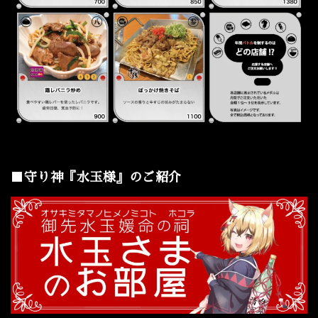
■守り神『水玉様』のご紹介