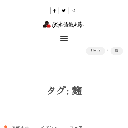
Skip to content
伏水酒蔵小路
Toggle
navigation
Home
麹
タグ:
麹
お知らせ
イベント
フェア