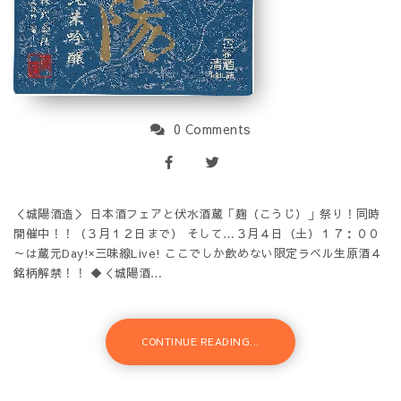
0 Comments
＜城陽酒造＞ 日本酒フェアと伏水酒蔵「麹（こうじ）」祭り！同時
開催中！！（３月１２日まで） そして…３月４日（土）１７：００
～は蔵元Day!×三味線Live! ここでしか飲めない限定ラベル生原酒４
銘柄解禁！！ ◆＜城陽酒…
CONTINUE READING...