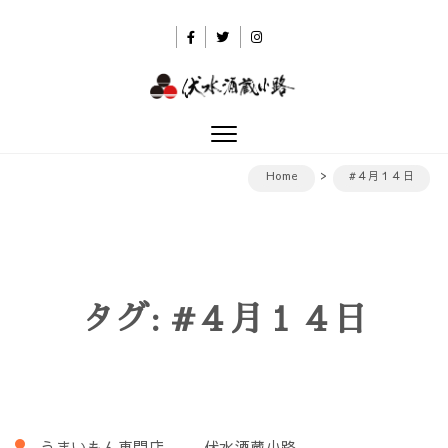
Skip to content
伏水酒蔵小路
Toggle
navigation
Home
#４月１４日
タグ:
#４月１４日
うまいもん専門店
伏水酒蔵小路