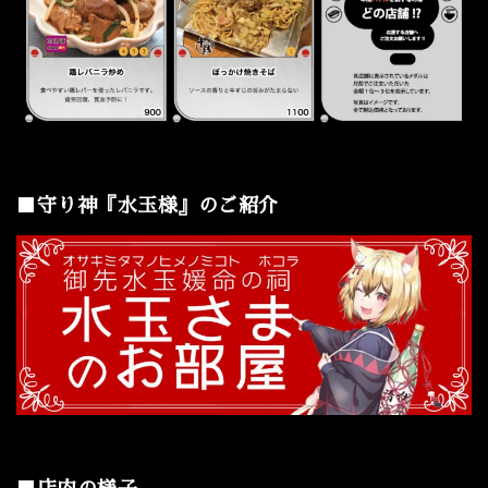
■守り神『水玉様』のご紹介