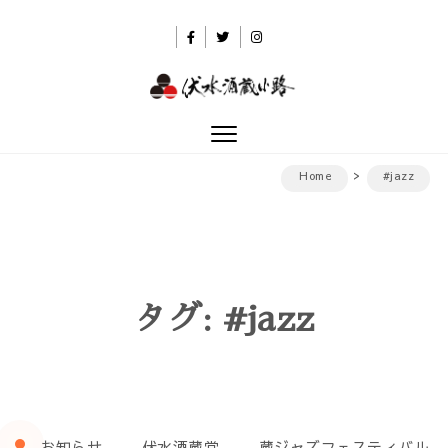
Skip to content
伏水酒蔵小路
Toggle
navigation
Home
#jazz
タグ:
#jazz
お知らせ
伏水酒蔵堂
蔵ジャズフェスティバル