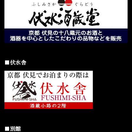
■伏水舎
■別館