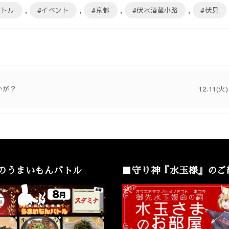
バトル
,
#イベント
,
#京都
,
#伏水酒蔵小路
,
#伏見
かが？
12.11
のうまいもんバトル
■守り神『水玉様』のご