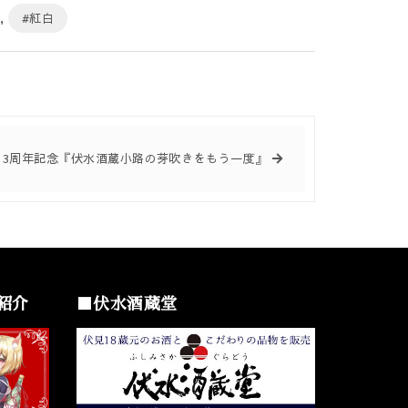
,
#紅白
(火) 3周年記念『伏水酒蔵小路の芽吹きをもう一度』
紹介
■伏水酒蔵堂