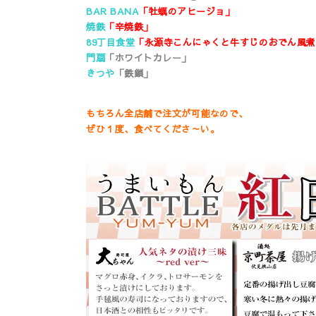
BAR BANA
「牡蠣のアヒージョ」
焼鉄
「辛焼鉄」
89丁目食堂
「永源寺こんにゃくと牛すじのおでん風煮
門扇
「ホワイトカレー」
きつや
「鉄鎖」
もちろん全店舗で注文が可能なので、
ぜひ１度、食べてくださ～い。