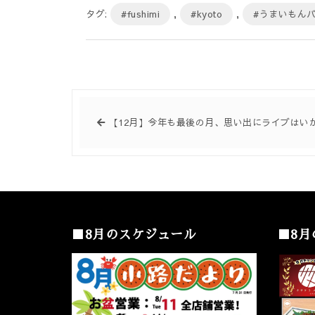
タグ:
#fushimi
,
#kyoto
,
#うまいもん
【12月】今年も最後の月、思い出にライブはい
■8月のスケジュール
■8月