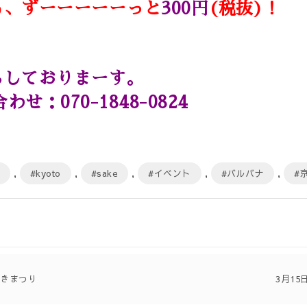
も、ずーーーーーっと
300円
(税抜)！
ちしておりまーす。
せ：070-1848-0824
,
#kyoto
,
#sake
,
#イベント
,
#バルバナ
,
#
開きまつり
3月15