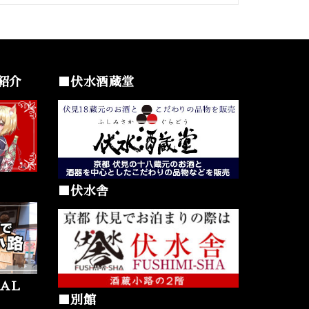
紹介
■伏水酒蔵堂
■伏水舎
AL
■別館