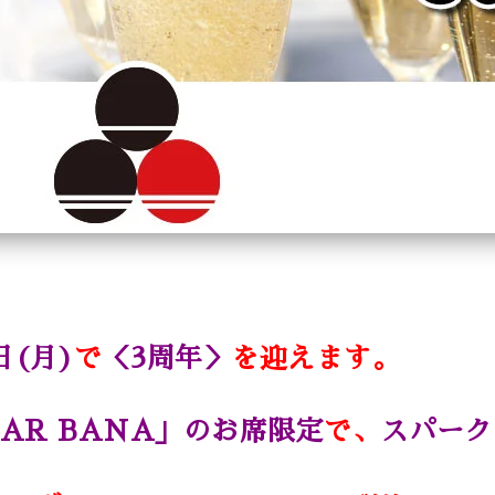
日(月)
で
＜3周年＞
を迎えます。
BAR BANA」のお席限定
で、
スパーク