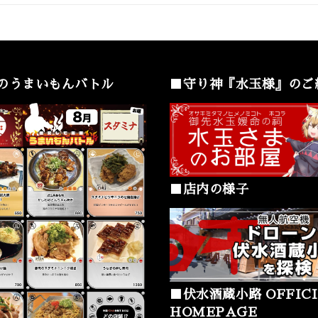
のうまいもんバトル
■守り神『水玉様』のご
■店内の様子
■伏水酒蔵小路 OFFICI
HOMEPAGE