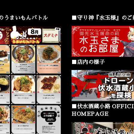
のうまいもんバトル
■守り神『水玉様』のご
■店内の様子
■伏水酒蔵小路 OFFICI
HOMEPAGE