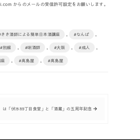
a-kouji.com からのメールの受信許可設定をお願いします。
#きき酒師による簡単日本酒講座
,
#なんば
,
#別館
,
#唎酒師
,
#大阪
,
#成人
,
講座
,
#高島屋
,
#髙島屋
金）は「伏水89丁目食堂」と「酒蔵」の五周年記念