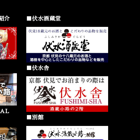
紹介
■伏水酒蔵堂
■伏水舎
AL
■別館