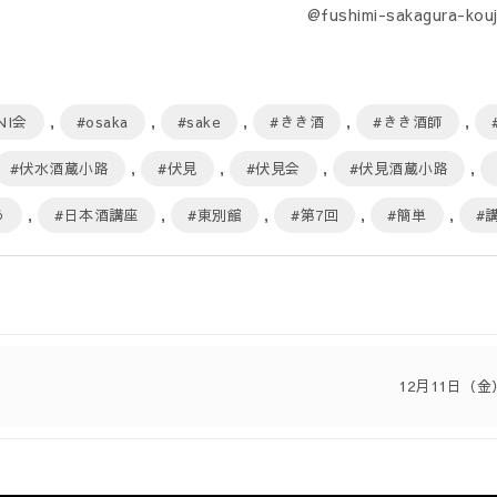
@fushimi-sakagur
NI会
,
#osaka
,
#sake
,
#きき酒
,
#きき酒師
,
#伏水酒蔵小路
,
#伏見
,
#伏見会
,
#伏見酒蔵小路
,
う
,
#日本酒講座
,
#東別館
,
#第7回
,
#簡単
,
#
12月11日（