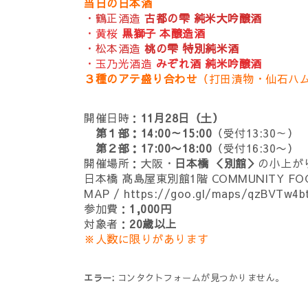
当日の日本酒
・鶴正酒造
古都の雫 純米大吟醸酒
・黄桜
黒獅子 本醸造酒
・松本酒造
桃の雫 特別純米酒
・玉乃光酒造
みぞれ酒 純米吟醸酒
３種のアテ盛り合わせ
（打田漬物・仙石ハ
開催日時：
11月28日（土）
第１部：14:00～15:00
（受付13:30～）
第２部：17:00〜18:00
（受付16:30〜）
開催場所：大阪・
日本橋 ＜別館＞
の小上が
日本橋 髙島屋東別館1階 COMMUNITY FOOD
MAP /
https://goo.gl/maps/qzBVTw4b
参加費：
1,000円
対象者：
20歳以上
※人数に限りがあります
エラー:
コンタクトフォームが見つかりません。