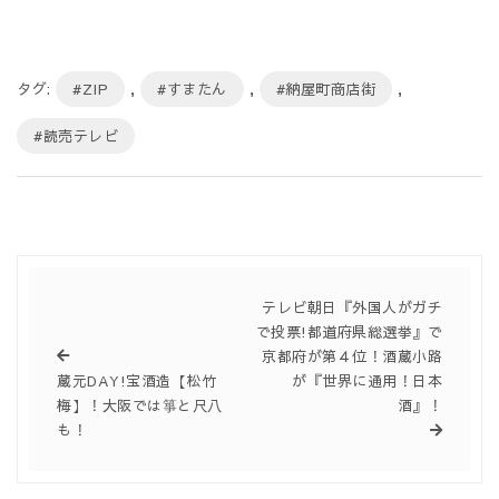
タグ:
#ZIP
,
#すまたん
,
#納屋町商店街
,
#読売テレビ
テレビ朝日『外国人がガチ
で投票!都道府県総選挙』で
京都府が第４位！酒蔵小路
蔵元DAY!宝酒造【松竹
が『世界に通用！日本
梅】！大阪では箏と尺八
酒』！
も！