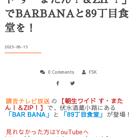
でBARBANAと89丁目食
堂を！
2023-06-15
0 Comments
FSK
讀賣テレビ放送
の
【朝生ワイド す・また
ん！＆ZIP！】
で、伏水酒蔵小路にある
「BAR BANA」
と
「89丁目食堂」
が登場！
見れなかった方はYouTubeへ