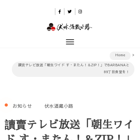
Skip to content
伏水酒蔵小路
Toggle
navigation
Home
讀賣テレビ放送「朝生ワイド す・またん！＆ZIP！」でBARBANAと
89丁目食堂を！
お知らせ
伏水酒蔵小路
讀賣テレビ放送「朝生ワイ
ド す・またん！＆ZIP！」