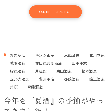
CONTINUE READING...
お知らせ
キンシ正宗
京姫酒造
北川本家
城陽酒造
増田德兵衞商店
山本本家
招德酒造
月桂冠
東山酒造
松本酒造
玉乃光酒造
豊澤本店
都鶴酒造
鶴正酒造
黄桜
齊藤酒造
今年も『夏酒』の季節がやっ