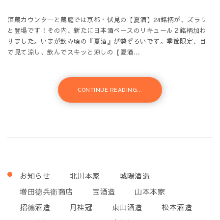
酒蔵カウンターと蔵庭では京都・伏見の【夏酒】24銘柄が、ズラリ
と登場です！その内、新たに日本酒ベースのリキュール２銘柄加わ
りました。いまが飲み頃の『夏酒』が勢ぞろいです。季節限定、目
で見て涼し、飲んでスキッと涼しの【夏酒…
CONTINUE READING...
お知らせ
北川本家
城陽酒造
増田德兵衞商店
宝酒造
山本本家
招德酒造
月桂冠
東山酒造
松本酒造