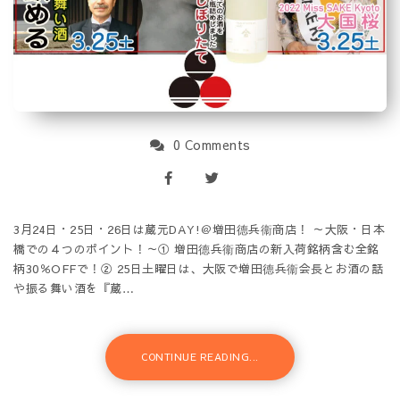
0 Comments
3月24日・25日・26日は蔵元DAY!＠増田德兵衞商店！ ～大阪・日本
橋での４つのポイント！～① 増田德兵衞商店の新入荷銘柄含む全銘
柄30％OFFで！② 25日土曜日は、大阪で増田德兵衞会長とお酒の話
や振る舞い酒を『蔵…
CONTINUE READING...