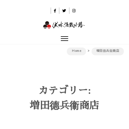
Skip to content
伏水酒蔵小路
Toggle
navigation
Home
増田德兵衞商店
カテゴリー:
増田德兵衞商店