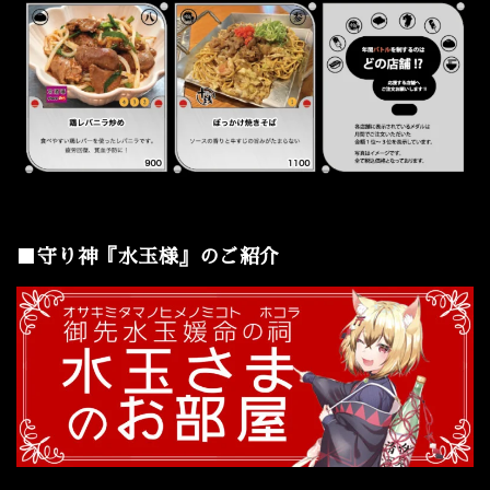
■守り神『水玉様』のご紹介