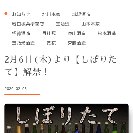
お知らせ
北川本家
城陽酒造
増田德兵衞商店
宝酒造
山本本家
招德酒造
月桂冠
東山酒造
松本酒造
玉乃光酒造
黄桜
齊藤酒造
2月6日(木)より【しぼりた
て】解禁！
2020-02-03