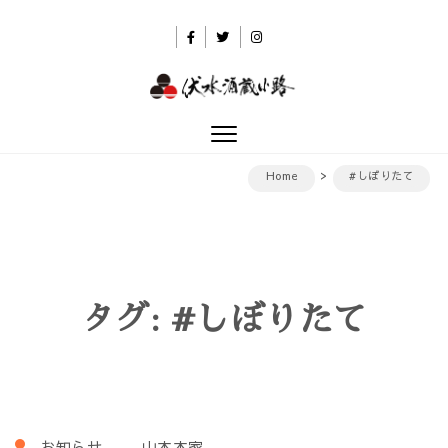
Skip to content
伏水酒蔵小路
Toggle
navigation
Home
#しぼりたて
タグ:
#しぼりたて
お知らせ
山本本家