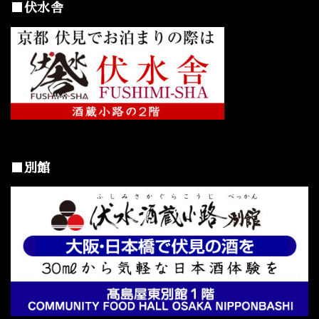
■伏水舎
■別館