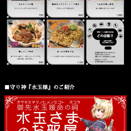
■守り神『水玉様』のご紹介