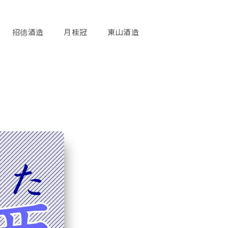
招德酒造
月桂冠
東山酒造