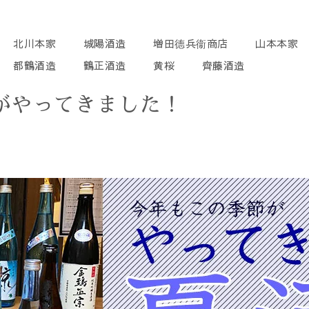
北川本家
城陽酒造
増田德兵衞商店
山本本家
都鶴酒造
鶴正酒造
黄桜
齊藤酒造
がやってきました！