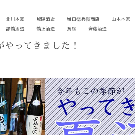
北川本家
城陽酒造
増田德兵衞商店
山本本家
都鶴酒造
鶴正酒造
黄桜
齊藤酒造
がやってきました！