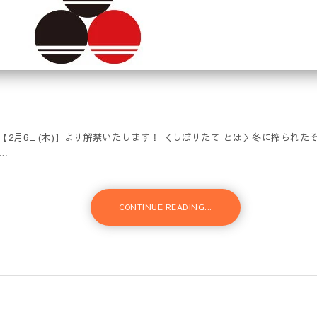
2月6日(木)】より解禁いたします！ ＜しぼりたて とは＞冬に搾られ
…
CONTINUE READING...