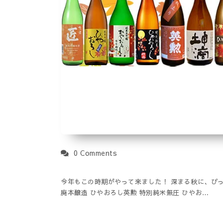
0 Comments
今年もこの時期がやって来ました！ 深まる秋に、ぴっ
廃本醸造 ひやおろし英勲 特別純米無圧 ひやお…