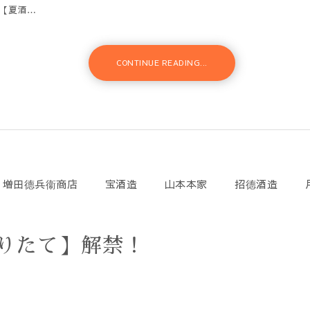
【夏酒…
CONTINUE READING...
増田德兵衞商店
宝酒造
山本本家
招德酒造
ぼりたて】解禁！