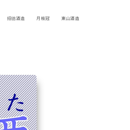
招德酒造
月桂冠
東山酒造